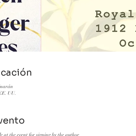
icación
minarán
 EE. UU.
vento
le at the event for signing by the author.