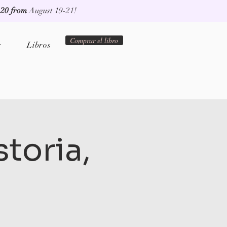
 20 from
August 19-21!
Comprar el libro
s
Libros
storia,